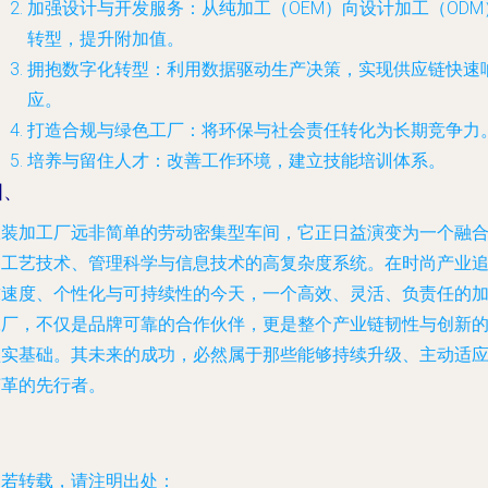
加强设计与开发服务
：从纯加工（OEM）向设计加工（ODM
转型，提升附加值。
拥抱数字化转型
：利用数据驱动生产决策，实现供应链快速
应。
打造合规与绿色工厂
：将环保与社会责任转化为长期竞争力
培养与留住人才
：改善工作环境，建立技能培训体系。
四、
服装加工厂远非简单的劳动密集型车间，它正日益演变为一个融
了工艺技术、管理科学与信息技术的高复杂度系统。在时尚产业
求速度、个性化与可持续性的今天，一个高效、灵活、负责任的
工厂，不仅是品牌可靠的合作伙伴，更是整个产业链韧性与创新
坚实基础。其未来的成功，必然属于那些能够持续升级、主动适
变革的先行者。
如若转载，请注明出处：