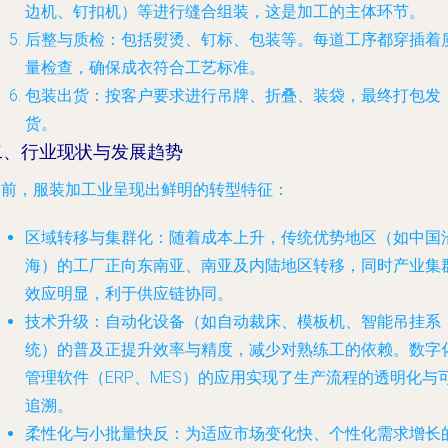
边机、钉扣机）等进行缝合组装，这是加工的主体环节。
后整与质检
：包括熨烫、钉标、包装等。每道工序都穿插着
量检查，确保成衣符合工艺标准。
包装出货
：按客户要求进行吊牌、折叠、装袋，最终打包发
货。
二、行业现状与发展趋势
当前，服装加工业呈现出鲜明的转型特征：
区域转移与集群化
：随着成本上升，传统优势地区（如中国
海）的工厂正向东南亚、南亚及内陆地区转移，同时产业集
效应明显，利于供应链协同。
技术升级
：自动化设备（如自动裁床、模板机、智能吊挂系
统）的普及正提升效率与精度，减少对熟练工的依赖。数字
管理软件（ERP、MES）的应用实现了生产流程的透明化与
追溯。
柔性化与小批量快反
：为适应市场变化快、个性化需求增长