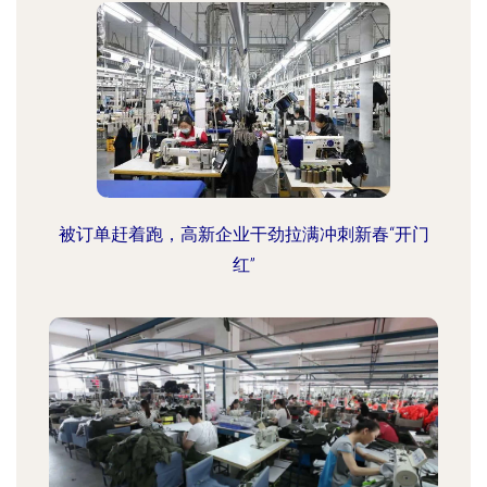
被订单赶着跑，高新企业干劲拉满冲刺新春“开门
红”