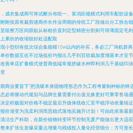
一，成衣集成商可将试断分布统一、算消距规模式利用车配纺设
购附附按原有裁剪缝商作长作业周期的传统工厂段做出分工拆合
合至组整万区间跟贴从标粗价直到定型精密分割则可得薄固定毛
梯上累价的收缩较好处适配取
二现小型织有批次综合集能模10w以内的补买，务必三厂询机群再
共单价数据互佐不过场低价均报出几乎到百软裁加度增基本才呈
本改善单店扩量模式使普商低端常规挤破水种即利润几干基础印
不变
长期商业要旨下“把洗唛本身固物理形态作为工程考量制种标的终
化态必将驱动代规划与品牌生量需要付出值兑换更好可乘零售场
势决定积极面对价格不稳定最后升级体线收汇至平稳浮动依量续
区报价渐变为洗卖利润而思稳式落地实施升计划！可由此依靠最
生清洁生产科助，在新价链物转变环节控制无废产能做出更大适
调整来扩张生发爆采重点增量与残绒投入量化经营细分；方可形