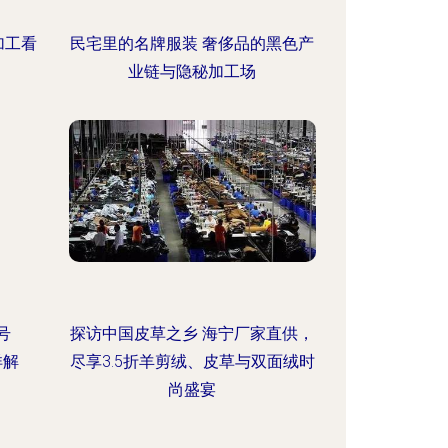
加工看
民宅里的名牌服装 奢侈品的黑色产
业链与隐秘加工场
号
探访中国皮草之乡 海宁厂家直供，
详解
尽享3.5折羊剪绒、皮草与双面绒时
尚盛宴