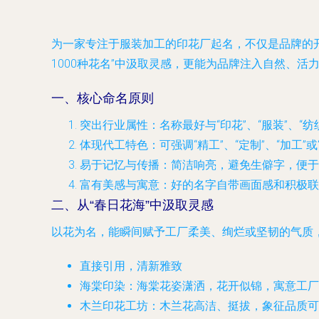
为一家专注于服装加工的印花厂起名，不仅是品牌的
1000种花名”中汲取灵感，更能为品牌注入自然、
一、核心命名原则
突出行业属性
：名称最好与“印花”、“服装”、“
体现代工特色
：可强调“精工”、“定制”、“加工”
易于记忆与传播
：简洁响亮，避免生僻字，便于
富有美感与寓意
：好的名字自带画面感和积极联
二、从“春日花海”中汲取灵感
以花为名，能瞬间赋予工厂柔美、绚烂或坚韧的气质
直接引用，清新雅致
海棠印染
：海棠花姿潇洒，花开似锦，寓意工厂
木兰印花工坊
：木兰花高洁、挺拔，象征品质