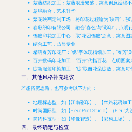
紫藤纺织加工
：紫藤浪漫繁盛，寓意创意延绵不
意境融合，艺术升华
繁花映画定制工场
：将印花过程喻为“映画”，
春彩织印有限公司
：融合“春色”与“彩印”，点
锦簇印花加工中心
：取“花团锦簇”之意，寓意
结合工艺，凸显专业
精绣春芳印花厂
：“绣”字体现精细加工，“春芳
百卉数码印花加工
：“百卉”代指百花，点明图案
绽新服装印染加工
：“绽”取自花朵绽放，寓意
三、其他风格补充建议
若想拓宽思路，也可参考以下方向：
地理标志型
：如【江南彩印】、【丝路花语加工
时尚国际型
：如【Fleur Print Studio】（F
简约科技型
：如【印像智造】、【彩构工场】，
四、最终确定与检查