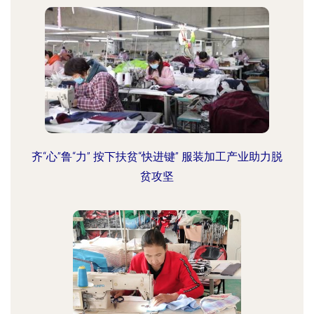
齐“心”鲁“力” 按下扶贫“快进键” 服装加工产业助力脱
贫攻坚